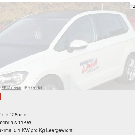
L
-
FE-Klassen
-
Klasse A1
1
r als 125ccm
 mehr als 11KW.
aximal 0,1 KW pro Kg Leergewicht